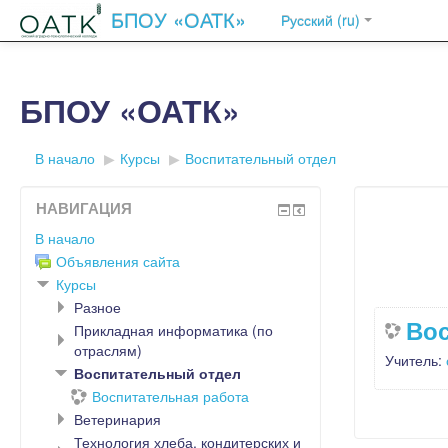
БПОУ «ОАТК»
Русский ‎(ru)‎
БПОУ «ОАТК»
В начало
▶︎
Курсы
▶︎
Воспитательный отдел
НАВИГАЦИЯ
В начало
Объявления сайта
Курсы
Разное
Вос
Прикладная информатика (по
отраслям)
Учитель:
Воспитательный отдел
Воспитательная работа
Ветеринария
Технология хлеба, кондитерских и